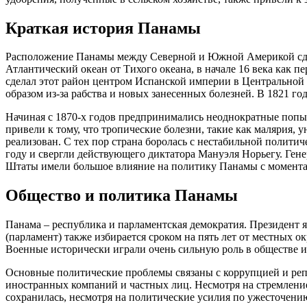
Краткая история Панамы
Расположение Панамы между Северной и Южной Америкой сдел
Атлантический океан от Тихого океана, в начале 16 века как 
сделал этот район центром Испанской империи в Центральной 
образом из-за рабства и новых занесенных болезней. В 1821 г
Начиная с 1870-х годов предпринимались неоднократные попыт
привели к тому, что тропические болезни, такие как малярия,
реализован. С тех пор страна боролась с нестабильной полити
году и свергли действующего диктатора Мануэля Норьегу. Ге
Штаты имели большое влияние на политику Панамы с момента о
Общество и политика Панамы
Панама – республика и парламентская демократия. Президент я
(парламент) также избирается сроком на пять лет от местных 
Военные исторически играли очень сильную роль в обществе и
Основные политические проблемы связаны с коррупцией и репут
иностранных компаний и частных лиц. Несмотря на стремлени
сохранилась, несмотря на политические усилия по ужесточени