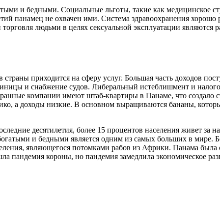
ыми и бедными. Социальные льготы, такие как медицинское стр
ретий панамец не охвачен ими. Система здравоохранения хорошо р
 торговля людьми в целях сексуальной эксплуатации являются 
страны приходится на сферу услуг. Большая часть доходов посту
гостиницы и снабжение судов. Либеральный истеблишмент и нал
странные компании имеют штаб-квартиры в Панаме, что создало
лико, а доходы низкие. В основном выращиваются бананы, которы
ледние десятилетия, более 15 процентов населения живет за н
богатыми и бедными является одним из самых больших в мире. Бе
аселения, являющегося потомками рабов из Африки. Панама была
ла пандемия короны, но пандемия замедлила экономическое разви