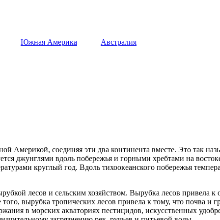
Южная Америка
Австралия
й Америкой, соединяя эти два континента вместе. Это так назы
ется джунглями вдоль побережья и горными хребтами на востоке
атурами круглый год. Вдоль тихоокеанского побережья темпера
вырубкой лесов и сельским хозяйством. Вырубка лесов привела 
ого, вырубка тропических лесов привела к тому, что почва и г
ержания в морских акваториях пестицидов, искусственных удобр
значительному загрязнению рек, ручьев и питьевой воды.