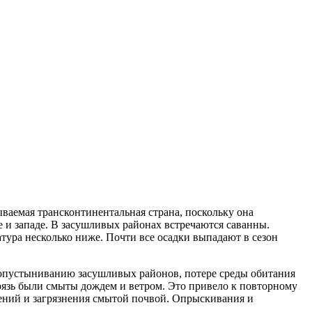
ваемая трансконтинентальная страна, поскольку она
 и западе. В засушливых районах встречаются саванны.
тура несколько ниже. Почти все осадки выпадают в сезон
к опустыниванию засушливых районов, потере среды обитания
рязь были смыты дождем и ветром. Это привело к повторному
ений и загрязнения смытой почвой. Опрыскивания и