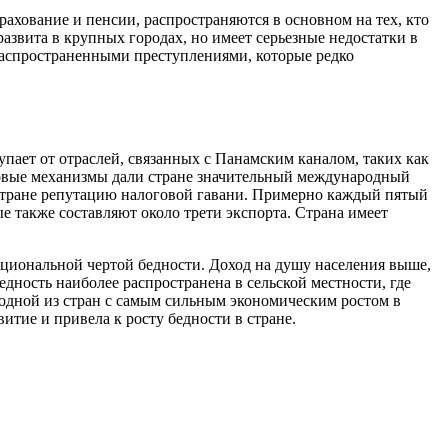
ахование и пенсии, распространяются в основном на тех, кто
азвита в крупных городах, но имеет серьезные недостатки в
распространенными преступлениями, которые редко
пает от отраслей, связанных с Панамским каналом, таких как
оговые механизмы дали стране значительный международный
 стране репутацию налоговой гавани. Примерно каждый пятый
е также составляют около трети экспорта. Страна имеет
ациональной чертой бедности. Доход на душу населения выше,
дность наиболее распространена в сельской местности, где
 одной из стран с самым сильным экономическим ростом в
тие и привела к росту бедности в стране.