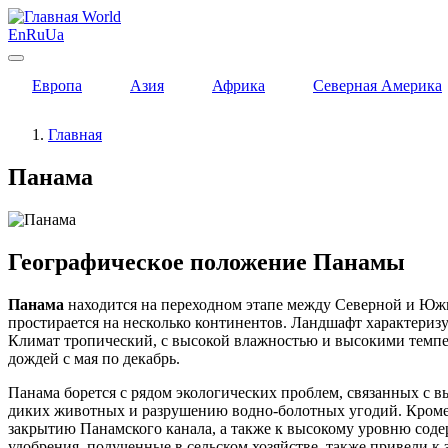
World
En
Ru
Ua
Европа
Азия
Африка
Северная Америка
Главная
Панама
Географическое положение Панамы
Панама
находится на переходном этапе между Северной и Южно
простирается на несколько континентов. Ландшафт характеризу
Климат тропический, с высокой влажностью и высокими темпер
дождей с мая по декабрь.
Панама борется с рядом экологических проблем, связанных с 
диких животных и разрушению водно-болотных угодий. Кроме т
закрытию Панамского канала, а также к высокому уровню сод
удобрения, полученные в сельском хозяйстве, также привели к 