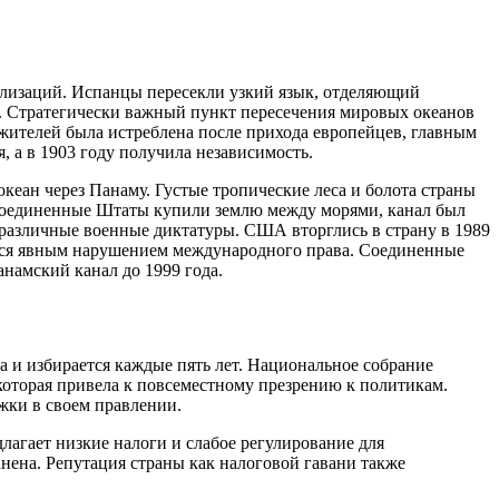
лизаций. Испанцы пересекли узкий язык, отделяющий
ой. Стратегически важный пункт пересечения мировых океанов
жителей была истреблена после прихода европейцев, главным
, а в 1903 году получила независимость.
кеан через Панаму. Густые тропические леса и болота страны
да Соединенные Штаты купили землю между морями, канал был
и различные военные диктатуры. США вторглись в страну в 1989
ется явным нарушением международного права. Соединенные
намский канал до 1999 года.
а и избирается каждые пять лет. Национальное собрание
 которая привела к повсеместному презрению к политикам.
жки в своем правлении.
лагает низкие налоги и слабое регулирование для
ена. Репутация страны как налоговой гавани также