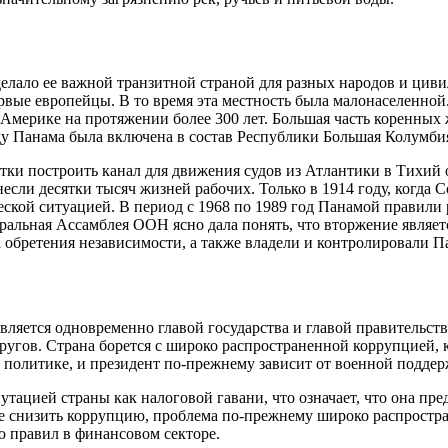
ало ее важной транзитной страной для разных народов и циви
первые европейцы. В то время эта местность была малонаселенн
Америке на протяжении более 300 лет. Большая часть коренных 
оду Панама была включена в состав Республики Большая Колумбия
ки построить канал для движения судов из Атлантики в Тихий о
 унесли десятки тысяч жизней рабочих. Только в 1914 году, ког
ческой ситуацией. В период с 1968 по 1989 год Панамой правил
неральная Ассамблея ООН ясно дала понять, что вторжение явля
бретения независимости, а также владели и контролировали Па
вляется одновременно главой государства и главой правительств
округов. Страна борется с широко распространенной коррупцией,
 политике, и президент по-прежнему зависит от военной поддер
ацией страны как налоговой гавани, что означает, что она пред
е снизить коррупцию, проблема по-прежнему широко распростран
ю правил в финансовом секторе.