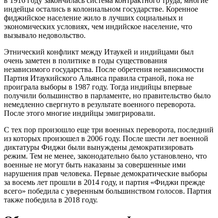
в 1916 году закончилась система контрактного труда, многие
индейцы остались в колониальном государстве. Коренное
фиджийское население жило в лучших социальных и
экономических условиях, чем индийское население, что
вызывало недовольство.
Этнический конфликт между Итаукей и индийцами был
очень заметен в политике в годы существования
независимого государства. После обретения независимости
Партия Итаукийского Альянса правила страной, пока не
проиграла выборы в 1987 году. Тогда индийцы впервые
получили большинство в парламенте, но правительство было
немедленно свергнуто в результате военного переворота.
После этого многие индийцы эмигрировали.
С тех пор произошло еще три военных переворота, последний
из которых произошел в 2006 году. После шести лет военной
диктатуры Фиджи были вынуждены демократизировать
режим. Тем не менее, законодательно было установлено, что
военные не могут быть наказаны за совершенные ими
нарушения прав человека. Первые демократические выборы
за восемь лет прошли в 2014 году, и партия «Фиджи прежде
всего» победила с уверенным большинством голосов. Партия
также победила в 2018 году.