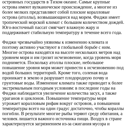
островных государств в Тихом океане. Самые крупные
острова имеют вулканическое происхождение, а многие из
более мелких представляют собой плоские коралловые
острова (атоллы), возвышающиеся над морем. Фиджи имеет
тропический морской климат с большим количеством дождей.
Юго-восточный пассат смягчает влажную жару и
поддерживает стабильную температуру в течение всего года.
Фиджи чрезвычайно уязвимы к изменению климата и
поэтому активно участвуют в глобальной борьбе с ним.
Многие острова находятся на высоте нескольких метров над
уровнем моря и им грозит исчезновение, когда уровень моря
поднимется. Поскольку атоллы плоские, небольшое
повышение уровня моря может привести к исчезновению под
водой больших территорий. Кроме того, соленая вода
проникает в землю и разрушает плодородную почву и
грунтовые воды. Изменение климата также приводит к более
экстремальным погодным условиям: в последние годы на
Фиджи наблюдается увеличение количества засух, а также
ураганов и циклонов. Повышение температуры моря
угрожает коралловым рифам вокруг островов, а повышения
температуры всего на один градус достаточно, чтобы кораллы
погибли. В результате многие рыбы теряют среду обитания, а
человек лишается важного источника пищи. Воздух в стране
характеризуется загрязнением из-за сжигания мусора и