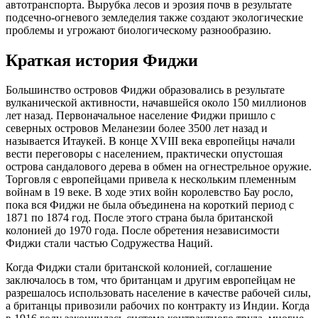
автотранспорта. Вырубка лесов и эрозия почв в результате
подсечно-огневого земледелия также создают экологические
проблемы и угрожают биологическому разнообразию.
Краткая история Фиджи
Большинство островов Фиджи образовались в результате
вулканической активности, начавшейся около 150 миллионов
лет назад. Первоначальное население Фиджи пришло с
северных островов Меланезии более 3500 лет назад и
называется Итаукей. В конце XVIII века европейцы начали
вести переговоры с населением, практически опустошая
острова сандалового дерева в обмен на огнестрельное оружие.
Торговля с европейцами привела к нескольким племенным
войнам в 19 веке. В ходе этих войн королевство Бау росло,
пока вся Фиджи не была объединена на короткий период с
1871 по 1874 год. После этого страна была британской
колонией до 1970 года. После обретения независимости
Фиджи стали частью Содружества Наций.
Когда Фиджи стали британской колонией, соглашение
заключалось в том, что британцам и другим европейцам не
разрешалось использовать население в качестве рабочей силы,
а британцы привозили рабочих по контракту из Индии. Когда