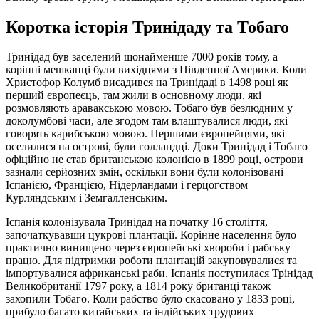
Коротка історія Тринідаду та Тобаго
Тринідад був заселений щонайменше 7000 років тому, а
корінні мешканці були вихідцями з Південної Америки. Коли
Христофор Колумб висадився на Тринідаді в 1498 році як
перший європеєць, там жили в основному люди, які
розмовляють аравакською мовою. Тобаго був безлюдним у
доколумбові часи, але згодом там влаштувалися люди, які
говорять карибською мовою. Першими європейцями, які
оселилися на острові, були голландці. Доки Тринідад і Тобаго
офіційно не став британською колонією в 1899 році, острови
зазнали серйозних змін, оскільки вони були колонізовані
Іспанією, Францією, Нідерландами і герцогством
Курляндським і Земгалленським.
Іспанія колонізувала Тринідад на початку 16 століття,
започаткувавши цукрові плантації. Корінне населення було
практично винищено через європейські хвороби і рабську
працю. Для підтримки роботи плантацій закуповувалися та
імпортувалися африканські раби. Іспанія поступилася Трінідад
Великобританії 1797 року, а 1814 року британці також
захопили Тобаго. Коли рабство було скасовано у 1833 році,
прибуло багато китайських та індійських трудових