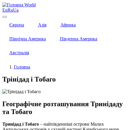
World
En
Ru
Ua
Європа
Азія
Африка
Північна Америка
Південна Америка
Австралія
Головна
Трінідад і Тобаго
Географічне розташування Тринідаду
та Тобаго
Тринідад і Тобаго
– найпівденніші острови Малих
Антильських островів у східній частині Карибського моря.