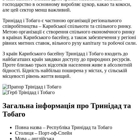
господарство в основному виробляє цукор, какао та кокоси,
але цей сектор менш важливий.
Тринідад і Тобаго є частиною організації регіонального
співробітництва – Карибської спільноти та спільного ринку.
Метою організації є створення спільного економічного ринку
в країнах Карибського басейну, а також забезпечення у регіоні
рівних митних ставок, вільного руху капіталу та робочої сили.
З країн Карибського басейну Тринідад і Тобаго входить до
найбагатших країн завдяки доступу до природних ресурсів.
Проте близько трьох відсотків населення живе в абсолютній
бідності. Бідність найбільш поширена у містах, у сільській
місцевості рівень життя вищий.
Загальна інформація про Тринідад та
Тобаго
Повна назва – Республіка Тринідад та Тобаго
Столиця – Порт-оф-Спейн
Мова – англійська