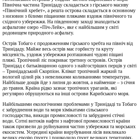
Північна частина Тринідаду складається з гірського масиву
«Північний хребет», а решта острова складається в основному
з низовин з білими піщаними пляжами вздовж північного та
східного узбережжя. На південному заході знаходиться
асфальтове озеро «Піч-Лейк», яке є найбільшим у світі
родовищем природного асфальту.
Острів Тобаго є продовженням гірського хребта на північ від
Тринідаду. Майже весь острів має горбисту та круту
місцевість, уздовж узбережжя розташовані чудові піщані
пляжі. Тропічний ліс покриває третину островів. Острів
Тринідад є батьківщиною одного з найгостріших перців у світі
– Тринідадський Скорпіон. Клімат тропічний жаркий та
вологий цілий рік з невеликими коливаннями температури.
Найбільше дощів йде з липня до жовтня, а найменше – з січня
до травня. Країна рідко зазнає тропічних ураганів, які
регулярно обрушуються на інші острови Карибського моря.
Найбільшими екологічними проблемами у Тринідаді та Тобаго
є забруднення води та моря хімікатами сільського
господарства, викиди промисловості та забруднені стічні
води. Сотні витоків нафти з нафтової промисловості країни
також призвели до руйнування частин узбережжя та морських
екосистем. Усередині країни вирубування лісів викликало
велику ерозію ґрунту і пошкодило ґрунт великих територіях.