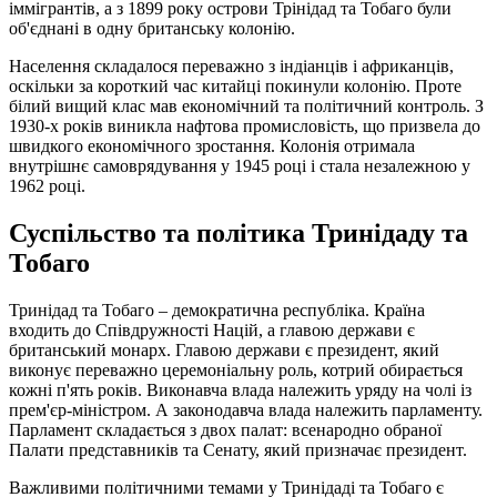
іммігрантів, а з 1899 року острови Трінідад та Тобаго були
об'єднані в одну британську колонію.
Населення складалося переважно з індіанців і африканців,
оскільки за короткий час китайці покинули колонію. Проте
білий вищий клас мав економічний та політичний контроль. З
1930-х років виникла нафтова промисловість, що призвела до
швидкого економічного зростання. Колонія отримала
внутрішнє самоврядування у 1945 році і стала незалежною у
1962 році.
Суспільство та політика Тринідаду та
Тобаго
Тринідад та Тобаго – демократична республіка. Країна
входить до Співдружності Націй, а главою держави є
британський монарх. Главою держави є президент, який
виконує переважно церемоніальну роль, котрий обирається
кожні п'ять років. Виконавча влада належить уряду на чолі із
прем'єр-міністром. А законодавча влада належить парламенту.
Парламент складається з двох палат: всенародно обраної
Палати представників та Сенату, який призначає президент.
Важливими політичними темами у Тринідаді та Тобаго є